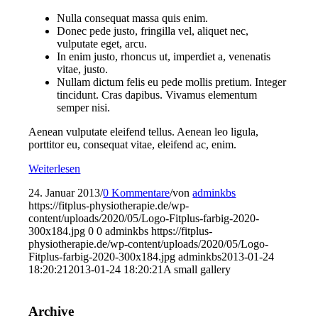
Nulla consequat massa quis enim.
Donec pede justo, fringilla vel, aliquet nec,
vulputate eget, arcu.
In enim justo, rhoncus ut, imperdiet a, venenatis
vitae, justo.
Nullam dictum felis eu pede mollis pretium. Integer
tincidunt. Cras dapibus. Vivamus elementum
semper nisi.
Aenean vulputate eleifend tellus. Aenean leo ligula,
porttitor eu, consequat vitae, eleifend ac, enim.
Weiterlesen
24. Januar 2013
/
0 Kommentare
/
von
adminkbs
https://fitplus-physiotherapie.de/wp-
content/uploads/2020/05/Logo-Fitplus-farbig-2020-
300x184.jpg
0
0
adminkbs
https://fitplus-
physiotherapie.de/wp-content/uploads/2020/05/Logo-
Fitplus-farbig-2020-300x184.jpg
adminkbs
2013-01-24
18:20:21
2013-01-24 18:20:21
A small gallery
Archive